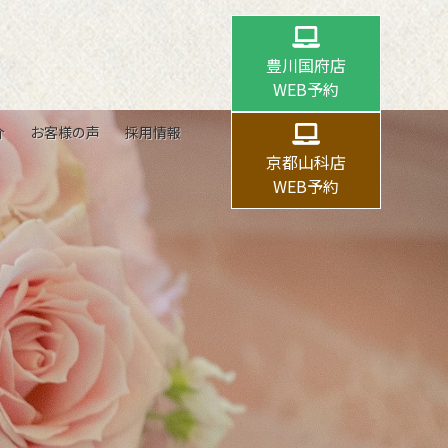
豊川国府店
WEB予約
介
お客様の声
採用情報
京都山科店
WEB予約