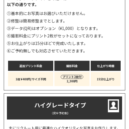
以下の通りです。
①
基本的にお写真はお選びいただけません。
②
修整は簡易修整までとします。
③
データ(QR)はオプション（¥1,000）となります。
④
撮影料金にプリント2枚がセットになっております。
⑤
お仕上がりは15分ほどで完成いたします。
⑥
ご予約無しでも対応させていただきます。
追加プリント料金
撮影料金
仕上がり時間
プリント2枚付
1枚 ¥400円/サイズ不問
15分仕上がり
2,300円
ハイグレードタイプ
（完全予約制）
主にリクルート用に最適なハイクオリティな写真をお作りします。