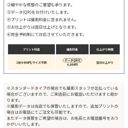
②
細やかな修整のご要望も承ります。
③
データ(QR)をお付けいたします。
④
プリントは撮影料金に含まれません。
⑤
お仕上がりは翌日仕上げとなります。
⑥
完全予約制にて対応させていただきます。
プリント料金
撮影料金
仕上がり時間
データQR付
1枚 ¥400円/サイズ不問
翌日仕上がり
4,000円
※スタンダードタイプの場合でも撮影スタッフが出払っている
場合がございますので、ご来店前にお電話いただけますと助か
ります。
※撮影データは当店でも保管いたしますので、追加プリントの
場合はお電話にてご注文も可能です。
またデータ保管をご希望の場合は、お名前とお電話番号をおう
かがいいたします。