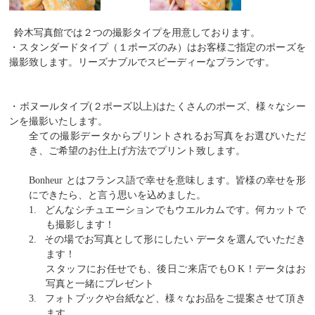
鈴木写真館では２つの撮影タイプを用意しております。
・スタンダードタイプ（１ポーズのみ）はお客様ご指定のポーズを
撮影致します。リーズナブルでスピーディーなプランです。
・ボヌールタイプ
(
２ポーズ以上
)
はたくさんのポーズ、様々なシー
ンを撮影いたします。
全ての撮影データからプリントされるお写真をお選びいただ
き、ご希望のお仕上げ方法でプリント致します。
Bonheur
とはフランス語で幸せを意味します。皆様の幸せを形
にできたら、と言う思いを込めました。
1.
どんなシチュエーションでもウエルカムです。何カットで
も撮影します！
2.
その場でお写真として形にしたい データを選んでいただき
ます！
スタッフにお任せでも、後日ご来店でも
O K
！データはお
写真と一緒にプレゼント
3.
フォトブックや台紙など、様々なお品をご提案させて頂き
ます。