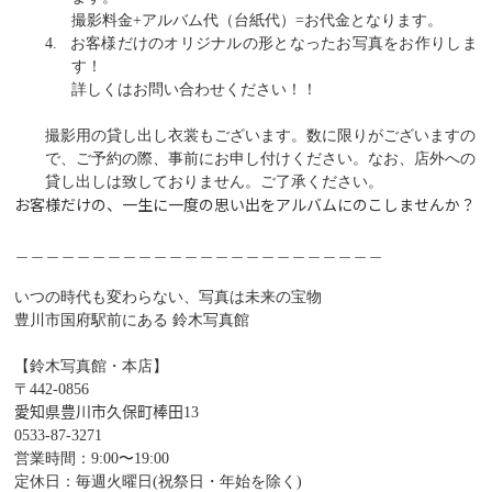
撮影料金
+
アルバム代（台紙代）
=
お代金となります。
4.
お客様だけのオリジナルの形となったお写真をお作りしま
す！
詳しくはお問い合わせください！！
撮影用の貸し出し衣裳もございます。数に限りがございますの
で、ご予約の際、事前にお申し付けください。なお、店外への
貸し出しは致しておりません。ご了承ください。
お客様だけの、一生に一度の思い出をアルバムにのこしませんか？
＿＿＿＿＿＿＿＿＿＿＿＿＿＿＿＿＿＿＿＿＿＿＿＿
いつの時代も変わらない、写真は未来の宝物
豊川市国府駅前にある 鈴木写真館
【鈴⽊写真館・本店】
〒
442-0856
愛知県豊川市久保町棒田
13
0533-87-3271
営業時間：
9:00
〜
19:00
定休日：毎週火曜日
(
祝祭日・年始を除く
)