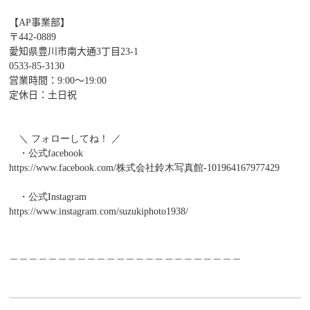
【
AP
事業部】
〒
442-0889
愛知県豊川市南⼤通
3
丁⽬
23­-1
0533-85-3130
営業時間：
9:00
〜
19:00
定休日：土日祝
＼ フォローしてね！ ／
・公式
facebook
https://www.facebook.com/
株式会社鈴木写真館
-101964167977429
・公式
Instagram
https://www.instagram.com/suzukiphoto1938/
＿＿＿＿＿＿＿＿＿＿＿＿＿＿＿＿＿＿＿＿＿＿＿＿