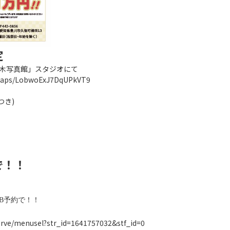
定
鈴木写真館」スタジオにて
/maps/LobwoExJ7DqUPkVT9
き)
で！！
B予約で！！
erve/menusel?str_id=1641757032&stf_id=0