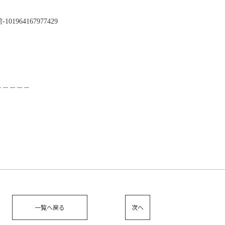
1964167977429
＿＿＿＿＿
一覧へ戻る
次へ