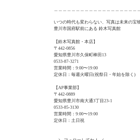
＿＿＿＿＿＿＿＿＿＿＿＿＿＿＿＿＿＿＿
いつの時代も変わらない、写真は未来の宝
豊川市国府駅前にある 鈴木写真館
⽊
【鈴
写真館・本店】
〒442-0856
愛知県豊川市久保町棒田13
0533-87-3271
営業時間：9:00〜19:00
定休日：毎週火曜日(祝祭日・年始を除く)
【AP事業部】
〒442-0889
⼤
⽬
愛知県豊川市南
通3丁
23­-1
0533-85-3130
営業時間：9:00〜19:00
定休日：土日祝