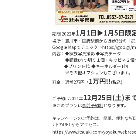
1月1日▶︎1月5日限
期間:2022年
場所：豊川市・国府駅前から徒歩3分の「
Google Mapでチェック→
https://goo.gl
内容：◆家族写真撮影 ◆写真データ
◆額縁(六つ切り１個・キャビネ２個つ
◆プリント代 ◆キーホルダー1個
※その他オプションもございます。
1万円!!
料金：通常2万円→
(税込)
12月25日(土)ま
ご予約は2021年
※このプランは
事前予約制
となります。
キャンペーンのご予約は、簡単、便利なWE
↓下のURLからアクセス↓
https://www.itsuaki.com/yoyaku/webres