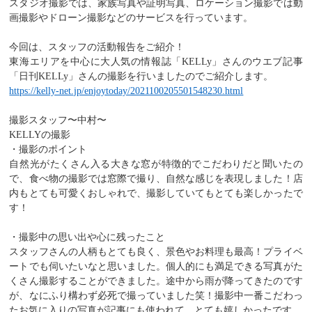
スタジオ撮影では、家族写真や証明写真、ロケーション撮影では動
画撮影やドローン撮影などのサービスを行っています。
今回は、スタッフの活動報告をご紹介！
東海エリアを中心に大人気の情報誌「
KELLy
」さんのウエブ記事
「日刊
KELLy
」さんの撮影を行いましたのでご紹介します。
https://kelly-net.jp/enjoytoday/2021100205501548230.html
撮影スタッフ〜中村〜
KELLY
の撮影
・撮影のポイント
自然光がたくさん入る大きな窓が特徴的でこだわりだと聞いたの
で、食べ物の撮影では窓際で撮り、自然な感じを表現しました！店
内もとても可愛くおしゃれで、撮影していてもとても楽しかったで
す！
・撮影中の思い出や心に残ったこと
スタッフさんの人柄もとても良く、景色やお料理も最高！プライベ
ートでも伺いたいなと思いました。個人的にも満足できる写真がた
くさん撮影することができました。途中から雨が降ってきたのです
が、なにふり構わず必死で撮っていました笑！撮影中一番こだわっ
たお気に入りの写真が記事にも使われて、とても嬉しかったです。