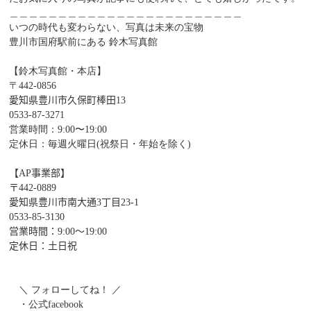
＿＿＿＿＿＿＿＿＿＿＿＿＿＿＿＿＿＿＿＿＿＿＿＿
いつの時代も変わらない、写真は未来の宝物
豊川市国府駅前にある 鈴木写真館
【鈴⽊写真館・本店】
〒
442-0856
愛知県豊川市久保町棒田
13
0533-87-3271
営業時間：
9:00
〜
19:00
定休日：毎週火曜日
(
祝祭日・年始を除く
)
【
AP
事業部】
〒
442-0889
愛知県豊川市南⼤通
3
丁⽬
23­-1
0533-85-3130
営業時間：
9:00
〜
19:00
定休日：土日祝
＼ フォローしてね！ ／
・公式
facebook