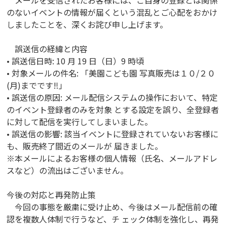
メールを受信されたお客様には、ご自身の登録とは関係
のないイベントの情報が届くという混乱とご心配をおかけ
しましたことを、深くお詫び申し上げます。
誤送信の経緯と内容
• 誤送信日時: 10 月 19 日（日）9 時頃
• 対象メールの件名: 「美園こども園 写真販売は１０/２０
(月)までです‼︎」
• 誤送信の原因: メール配信システムの操作において、特定
のイベント登録者のみを対象 とする設定を誤り、全登録者
に対して配信を実行してしまいました。
• 誤送信の影響: 該当イベントに登録されていないお客様に
も、販売終了間近のメールが 届きました。
※本メールによるお客様の個人情報（氏名、メールアドレ
スなど）の流出はございません。
今後の対応と再発防止策
今回の事態を厳粛に受け止め、今後はメール配信前の確
認を複数人体制で行うなど、チ ェック体制を強化し、再発