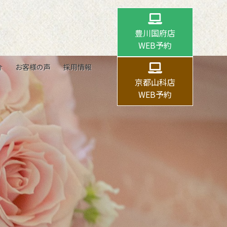
豊川国府店
WEB予約
介
お客様の声
採用情報
京都山科店
WEB予約