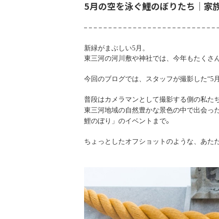
5月の空を泳ぐ鯉のぼりたち｜家
新緑がまぶしい
5
月。
東三河の河川敷や神社では、今年もたくさ
今回のブログでは、スタッフが撮影した“
5
普段はカメラマンとして撮影する側の私た
東三河地域の自然豊かな景色の中で出会っ
。
鯉のぼり」のイベントまで
ちょっとしたオフショットのような、あた