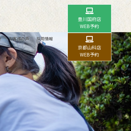
豊川国府店
WEB予約
介
お客様の声
採用情報
京都山科店
WEB予約